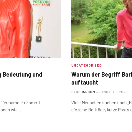
UNCATEGORIZED
g Bedeutung und
Warum der Begriff Bar
auftaucht
BY
REDAKTION
JANUARY 6, 2026
milienname. Er kommt
Viele Menschen suchen nach „Ba
gionen wie…
einzelne Beiträge, kurze Posts 